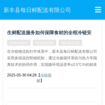
☰
新丰县每日鲜配送有限公司
生鲜配送服务如何保障食材的全程冷链安
全？
#生鲜冷链技术
#食材安全管理
#鲜品配送方案
在冷链物流拓扑学体系中，新丰县每日鲜配送有限公司
采用多级温控联锁机制，通过冷媒循环系统与热力学隔
离技术的协同作用，实现微环境温变率≤0.5℃/h的精准
调控。我们的三级预冷处理工序包含原料采收后的真空
2025-05-30 04:28
【
冷链探
快速冷却、梯度降温驻存以及恒压运输前处理，确保叶
秘
】
菜类食材的细胞渗透压平衡值稳定在3.8-4.2kpa区间。
分温层仓储的拓扑优化
依托分温层仓储拓扑模型，我们构建了四维温区矩阵：
深冻区（-35℃）、