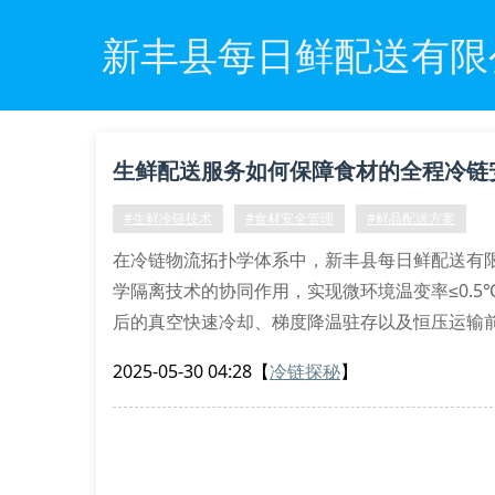
新丰县每日鲜配送有限
生鲜配送服务如何保障食材的全程冷链
#生鲜冷链技术
#食材安全管理
#鲜品配送方案
在冷链物流拓扑学体系中，新丰县每日鲜配送有
学隔离技术的协同作用，实现微环境温变率≤0.5
后的真空快速冷却、梯度降温驻存以及恒压运输前
4.2kpa区间。
2025-05-30 04:28
【
冷链探秘
】
分温层仓储的拓扑优化
依托分温层仓储拓扑模型，我们构建了四维温区矩